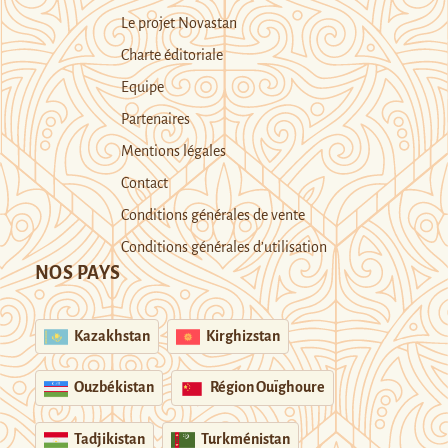
Le projet Novastan
Charte éditoriale
Equipe
Partenaires
Mentions légales
Contact
Conditions générales de vente
Conditions générales d’utilisation
NOS PAYS
Kazakhstan
Kirghizstan
Ouzbékistan
Région Ouïghoure
Tadjikistan
Turkménistan