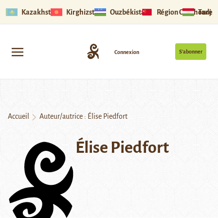
Kazakhstan
Kirghizstan
Ouzbékistan
Région Ouïghoure
Tadjik
S’abonner
Connexion
Accueil
Auteur/autrice : Élise Piedfort
Élise Piedfort