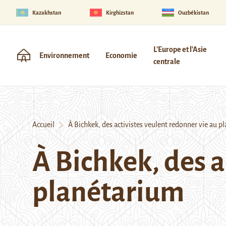
Kazakhstan
Kirghizstan
Ouzbékistan
L'Europe et l'Asie
Environnement
Economie
centrale
Accueil
À Bichkek, des activistes veulent redonner vie au p
À Bichkek, des a
planétarium