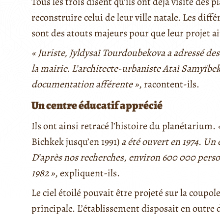
Tous les trois disent qu’ils ont déjà visité des 
reconstruire celui de leur ville natale. Les dif
sont des atouts majeurs pour que leur projet ait
« Juriste, Jyldysaï Tourdoubekova a adressé des 
la mairie. L’architecte-urbaniste Ataï Samyïbek
documentation afférente »
, racontent-ils.
Un centre éducatif apprécié
Ils ont ainsi retracé l’histoire du planétarium.
Bichkek jusqu’en 1991)
a été ouvert en 1974. Un
D’après nos recherches, environ 600 000 person
1982 »
, expliquent-ils.
Le ciel étoilé pouvait être projeté sur la coupol
principale. L’établissement disposait en outre