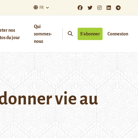
FR
Qui
eter nos
sommes-
S’abonner
Connexion
os du jour
nous
edonner vie au