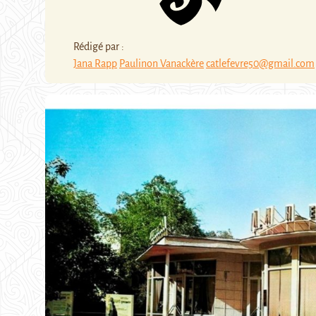
Rédigé par :
Jana Rapp
Paulinon Vanackère
catlefevre50@gmail.com