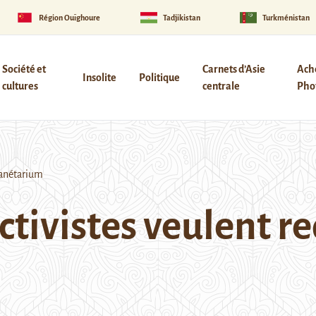
Région Ouïghoure
Tadjikistan
Turkménistan
Société et
Carnets d’Asie
Ach
Insolite
Politique
cultures
centrale
Phot
lanétarium
ctivistes veulent r