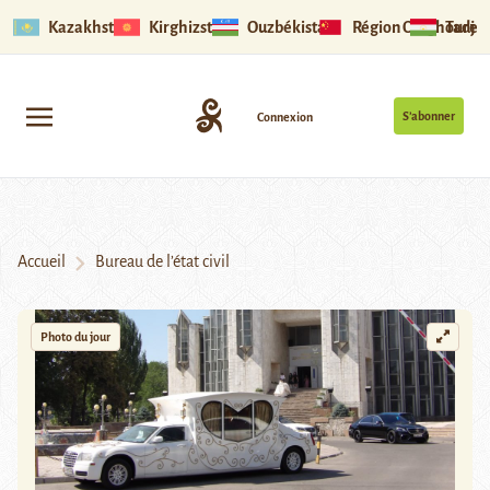
Kazakhstan
Kirghizstan
Ouzbékistan
Région Ouïghoure
Tadjik
S’abonner
Connexion
Accueil
Bureau de l’état civil
Photo du jour