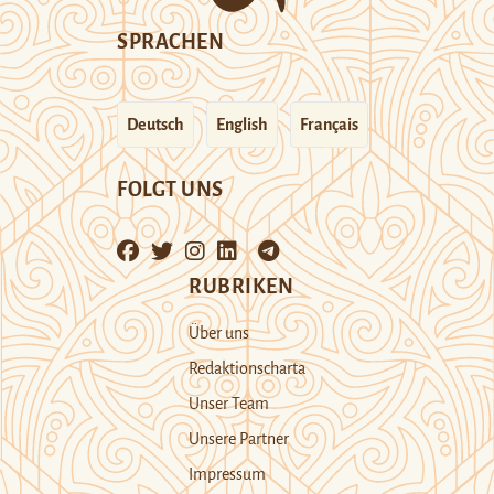
SPRACHEN
Deutsch
English
Français
FOLGT UNS
RUBRIKEN
Über uns
Redaktionscharta
Unser Team
Unsere Partner
Impressum