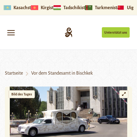
Kasachstan
Kirgistan
Tadschikistan
Turkmenistan
Uigu
Unterstützt uns
Startseite
Vor dem Standesamt in Bischkek
Bild des Tages