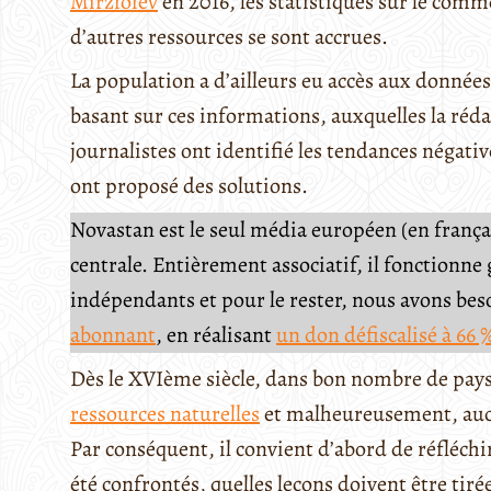
Mirzioïev
en 2016, les statistiques sur le comm
d’autres ressources se sont accrues.
La population a d’ailleurs eu accès aux données
basant sur ces informations, auxquelles la réd
journalistes ont identifié les tendances négati
ont proposé des solutions.
Novastan est le seul média européen (en français
centrale. Entièrement associatif, il fonctionn
indépendants et pour le rester, nous avons be
abonnant
, en réalisant
un don défiscalisé à 66 
Dès le XVIème siècle, dans bon nombre de pays
ressources naturelles
et malheureusement, aucun
Par conséquent, il convient d’abord de réfléchir
été confrontés, quelles leçons doivent être tiré