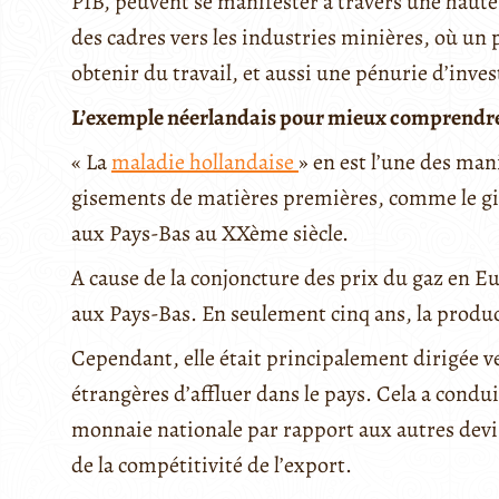
PIB, peuvent se manifester à travers une haute
des cadres vers les industries minières, où un p
obtenir du travail, et aussi une pénurie d’inve
L’exemple néerlandais pour mieux comprendre
« La
maladie hollandaise
» en est l’une des man
gisements de matières premières, comme le g
aux Pays-Bas au XXème siècle.
A cause de la conjoncture des prix du gaz en E
aux Pays-Bas. En seulement cinq ans, la product
Cependant, elle était principalement dirigée ve
étrangères d’affluer dans le pays. Cela a condu
monnaie nationale par rapport aux autres devis
de la compétitivité de l’export.