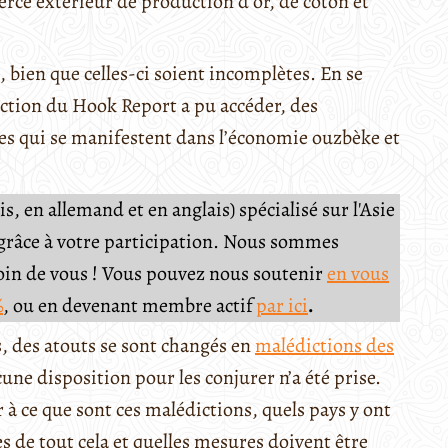
erce extérieur de production d’or, de coton et
, bien que celles-ci soient incomplètes. En se
action du Hook Report a pu accéder, des
ves qui se manifestent dans l’économie ouzbèke et
, en allemand et en anglais) spécialisé sur l'Asie
e grâce à votre participation. Nous sommes
soin de vous ! Vous pouvez nous soutenir
en vous
%
, ou en devenant membre actif
par ici
.
, des atouts se sont changés en
malédictions des
e disposition pour les conjurer n’a été prise.
 à ce que sont ces malédictions, quels pays y ont
es de tout cela et quelles mesures doivent être