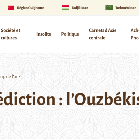
Région Ouïghoure
Tadjikistan
Turkménistan
Société et
Carnets d’Asie
Ach
Insolite
Politique
cultures
centrale
Phot
p de l’or ?
diction : l’Ouzbék