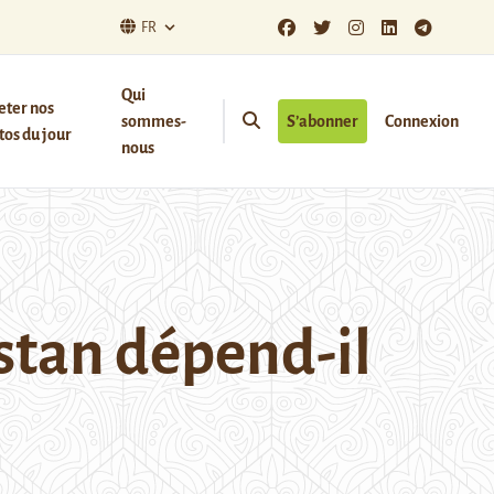
FR
Qui
eter nos
sommes-
S’abonner
Connexion
os du jour
nous
istan dépend-il