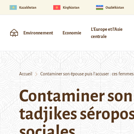
Kazakhstan
Kirghizstan
Ouzbékistan
L'Europe et l'Asie
Environnement
Economie
centrale
Accueil
Contaminer son épouse puis l’accuser : ces femmes t
Contaminer son 
tadjikes séropos
sociales