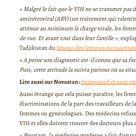
« Malgré le fait que le VIH ne se transmet pas 
antirétroviral (ARV)
(un traitement qui ralenti
atténue au minimum la charge virale, les femm
de rue. Et avant tout dans leur famille »
, expli
Tadjikistan du
Réseau des femmes eurasiennes
« A peine son diagnostic est-il connu que sa famil
Puis, cette attitude la suivra partout où sa sit
Lire aussi sur Novastan :
Séropositif et sans e
Aussi étrange que cela puisse paraître, les fe
discriminations de la part des travailleurs de l
femmes ou gynécologues. Des médecins refusen
VIH et elles doivent trouver des docteurs plus
« Pourtant, la médecine moderne a fait dispara