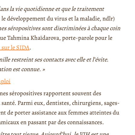
dans la vie quotidienne et que le traitement
t le développement du virus et la maladie, ndlr)
es séropositives sont discriminées à chaque coin
que Tahmina Khaïdarova, porte-parole pour le
 sur le SIDA
.
le restreint ses contacts avec elle et l’évite.
uation est connue
.
»
mploi
mmes séropositives rapportent souvent des
a santé. Parmi eux, dentistes, chirurgiens, sages-
t de porter assistance aux femmes atteintes du
 amicaux en passant par des connaissances.
ître tout risque. Aujourd’hui, le VIH est une