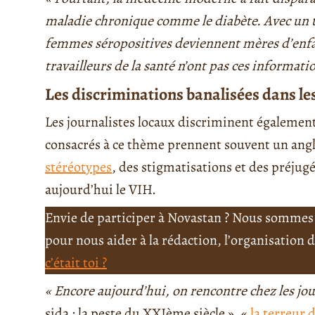
maladie chronique comme le diabète. Avec un t
femmes séropositives deviennent mères d’enfa
travailleurs de la santé n’ont pas ces informati
Les discriminations banalisées dans l
Les journalistes locaux discriminent égalemen
consacrés à ce thème prennent souvent un angl
stéréotypes
, des stigmatisations et des préjug
aujourd’hui le VIH.
Envie de participer à Novastan ? Nous sommes 
pour nous aider à la rédaction, l’organisation
c’était toi ?
« Encore aujourd’hui, on rencontre chez les j
sida : la peste du XXIème siècle »
,
«
la terreur