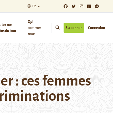
FR
Qui
eter nos
sommes-
S’abonner
Connexion
os du jour
nous
er : ces femmes
criminations