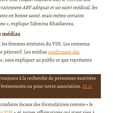
raitement ARV adéquat et un suivi médical, les
nts en bonne santé, mais même certains
ons
»
, explique Tahmina Khaïdarova.
es médias
t les femmes atteintes du VIH. Les contenus
e péjoratif. Les médias
confirment des
és, sans expliquer au public ce que représente
toujours à la recherche de personnes motivées
 d’événements ou pour notre association.
Et si
ournalistes locaux des formulations comme
« le
 du VIH
»
et autres affirmations qui n’ont rien à