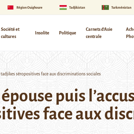
Région Ouïghoure
Tadjikistan
Turkménistan
Société et
Carnets d’Asie
Ach
Insolite
Politique
cultures
centrale
Phot
adjikes séropositives face aux discriminations sociales
épouse puis l’accus
itives face aux dis