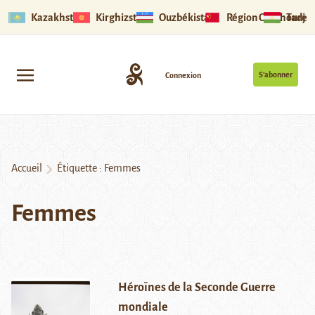
Kazakhstan
Kirghizstan
Ouzbékistan
Région Ouïghoure
Tadjik
S’abonner
Connexion
Accueil
Étiquette :
Femmes
Femmes
Héroïnes de la Seconde Guerre
mondiale