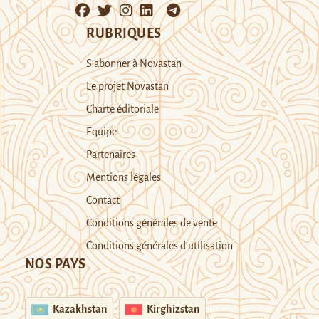
RUBRIQUES
S’abonner à Novastan
Le projet Novastan
Charte éditoriale
Equipe
Partenaires
Mentions légales
Contact
Conditions générales de vente
Conditions générales d’utilisation
NOS PAYS
Kazakhstan
Kirghizstan