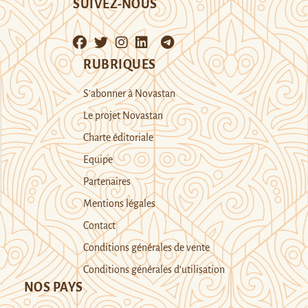
SUIVEZ-NOUS
RUBRIQUES
S’abonner à Novastan
Le projet Novastan
Charte éditoriale
Equipe
Partenaires
Mentions légales
Contact
Conditions générales de vente
Conditions générales d’utilisation
NOS PAYS