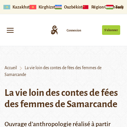
Kazakhstan
Kirghizstan
Ouzbékistan
Région Ouïghoure
Tadjik
S’abonner
Connexion
Accueil
La vie loin des contes de fées des femmes de
Samarcande
La vie loin des contes de fées
des femmes de Samarcande
Ouvrage d’anthropologie réalisé à partir