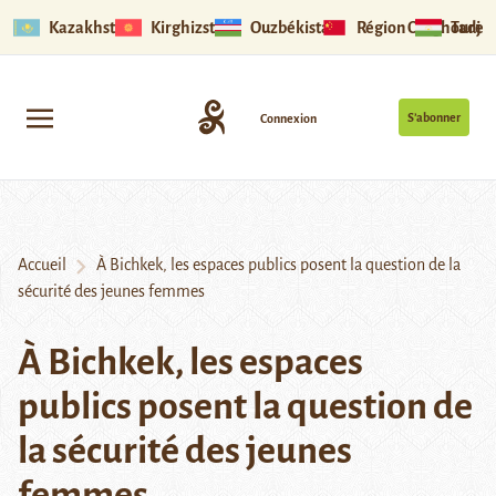
Kazakhstan
Kirghizstan
Ouzbékistan
Région Ouïghoure
Tadjik
S’abonner
Connexion
Accueil
À Bichkek, les espaces publics posent la question de la
sécurité des jeunes femmes
À Bichkek, les espaces
publics posent la question de
la sécurité des jeunes
femmes