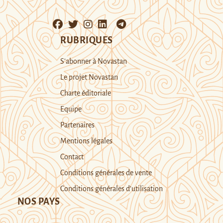
RUBRIQUES
S’abonner à Novastan
Le projet Novastan
Charte éditoriale
Equipe
Partenaires
Mentions légales
Contact
Conditions générales de vente
Conditions générales d’utilisation
NOS PAYS