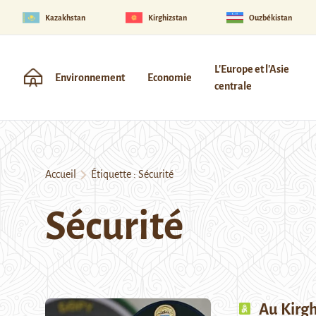
Kazakhstan
Kirghizstan
Ouzbékistan
L'Europe et l'Asie
Environnement
Economie
centrale
Accueil
Étiquette :
Sécurité
Sécurité
Au Kirgh