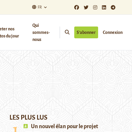
FR
Qui
eter nos
sommes-
S’abonner
Connexion
os du jour
nous
LES PLUS LUS
Un nouvel élan pour le projet