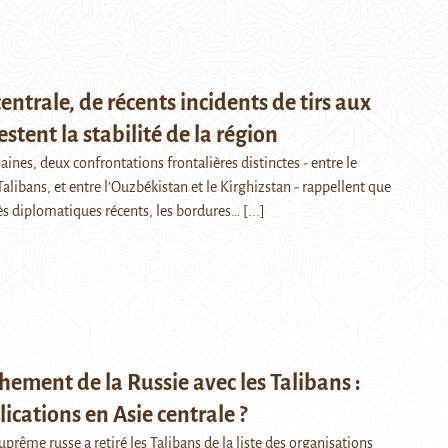
centrale, de récents incidents de tirs aux
estent la stabilité de la région
ines, deux confrontations frontalières distinctes - entre le
 Talibans, et entre l'Ouzbékistan et le Kirghizstan - rappellent que
s diplomatiques récents, les bordures…
[...]
ement de la Russie avec les Talibans :
lications en Asie centrale ?
Suprême russe a retiré les Talibans de la liste des organisations