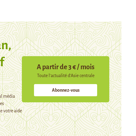
n,
f
A partir de 3 € / mois
Toute l’actualité d’Asie centrale
Abonnez-vous
ul média
mes
e votre aide