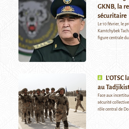
GKNB, la re
sécuritaire
Le 10 février, le 
Kamtchybek Tachïe
figure centrale d
L’OTSC l
au Tadjikis
Face aux incertitu
sécurité collectiv
rôle central de D