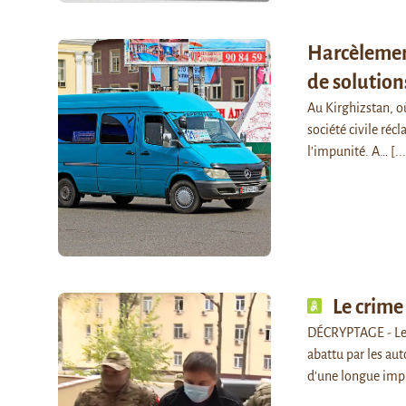
Harcèlement
de solution
Au Kirghizstan, où
société civile ré
l’impunité. A…
[..
Le crime
DÉCRYPTAGE - Le 
abattu par les auto
d’une longue imp