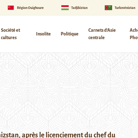
Région Ouïghoure
Tadjikistan
Turkménistan
Société et
Carnets d’Asie
Ach
Insolite
Politique
cultures
centrale
Phot
izstan, après le licenciement du chef du