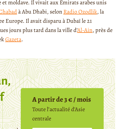
e et moldave. Il vivait aux Émirats arabes unis
Chabad
à Abu Dhabi, selon
Radio Ozodlik
, la
 Europe. Il avait disparu à Dubaï le 21
s jours plus tard dans la ville d’
Al-Ain
, près de
bek
Gazeta
.
n,
f
A partir de 3 € / mois
Toute l’actualité d’Asie
centrale