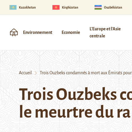
Kazakhstan
Kirghizstan
Ouzbékistan
L'Europe et l'Asie
Environnement
Economie
centrale
Accueil
Trois Ouzbeks condamnés à mort aux Émirats pour 
Trois Ouzbeks c
le meurtre du r