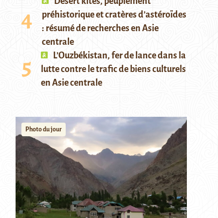
Desert kites, peuplement
préhistorique et cratères d’astéroïdes
: résumé de recherches en Asie
centrale
L’Ouzbékistan, fer de lance dans la
lutte contre le trafic de biens culturels
en Asie centrale
Photo du jour