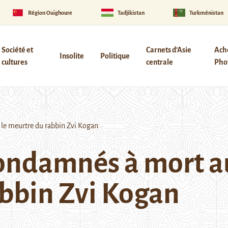
Région Ouïghoure
Tadjikistan
Turkménistan
Société et
Carnets d’Asie
Ach
Insolite
Politique
cultures
centrale
Phot
le meurtre du rabbin Zvi Kogan
ondamnés à mort a
abbin Zvi Kogan