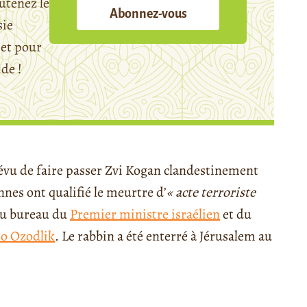
utenez le
Abonnez-vous
sie
et pour
ide !
révu de faire passer Zvi Kogan clandestinement
nes ont qualifié le meurtre d’
« acte terroriste
 du bureau du
Premier ministre israélien
et du
o Ozodlik
. Le rabbin a été enterré à Jérusalem au