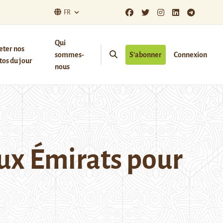
FR
Qui
eter nos
sommes-
S’abonner
Connexion
os du jour
nous
ux Émirats pour