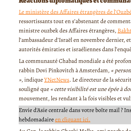
Réactions diplomatiques et communa
Le ministère des Affaires étrangères de l’Ouzb
ressortissants tout en s’abstenant de comment
ministre ouzbek des Affaires étrangères,
Bakht
l’ambassadeur d’Israël en novembre dernier, et 
autorités émiraties et israéliennes dans l’enquê
La communauté Chabad mondiale a été profond
rabbin Dovi Pinkovitch à Amsterdam,
« person
»
, indique
YNetNews
. Le directeur de la sécu
souligné que
« cette visibilité est une épée à d
mouvement, les rendant à la fois visibles et vu
Envie d'Asie centrale dans votre boîte mail ? I
hebdomadaire
en cliquant ici.