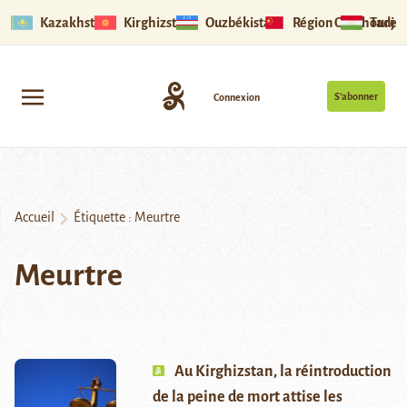
Kazakhstan
Kirghizstan
Ouzbékistan
Région Ouïghoure
Tadjik
S’abonner
Connexion
Accueil
Étiquette :
Meurtre
Meurtre
Au Kirghizstan, la réintroduction
de la peine de mort attise les