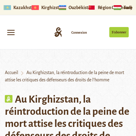
Kazakhstan
Kirghizstan
Ouzbékistan
Région Ouïghoure
Tadjik
S’abonner
Connexion
Accueil
Au Kirghizstan, la réintroduction de la peine de mort
attise les critiques des défenseurs des droits de l’homme
Au Kirghizstan, la
réintroduction de la peine de
mort attise les critiques des
défenseurs des droits de