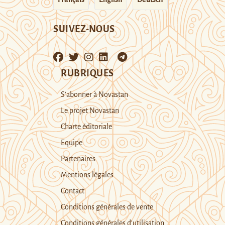
SUIVEZ-NOUS
RUBRIQUES
S’abonner à Novastan
Le projet Novastan
Charte éditoriale
Equipe
Partenaires
Mentions légales
Contact
Conditions générales de vente
Conditions générales d’utilisation