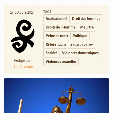
TAGS
24 octobre 2025
Accès abonné
Droit des femmes
Droits de l'Homme
Meurtre
Peine de mort
Politique
Référendum
Sadyr Japarov
Société
Violences domestiques
Rédigé par :
Violences sexuelles
La rédaction