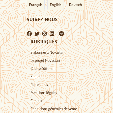
Français
English
Deutsch
SUIVEZ-NOUS
RUBRIQUES
S’abonner à Novastan
Le projet Novastan
Charte éditoriale
Equipe
Partenaires
Mentions légales
Contact
Conditions générales de vente