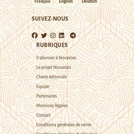
Français
English
Deutsch
SUIVEZ-NOUS
RUBRIQUES
S’abonner à Novastan
Le projet Novastan
Charte éditoriale
Equipe
Partenaires
Mentions légales
Contact
Conditions générales de vente