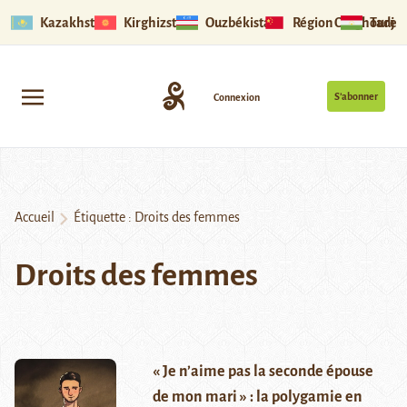
Kazakhstan
Kirghizstan
Ouzbékistan
Région Ouïghoure
Tadjik
S’abonner
Connexion
Accueil
Étiquette :
Droits des femmes
Droits des femmes
« Je n’aime pas la seconde épouse
de mon mari » : la polygamie en