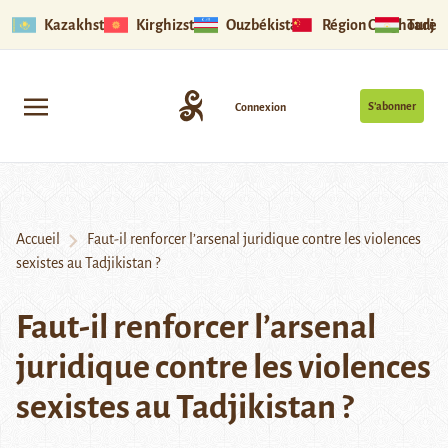
Kazakhstan
Kirghizstan
Ouzbékistan
Région Ouïghoure
Tadjik
S’abonner
Connexion
Accueil
Faut-il renforcer l’arsenal juridique contre les violences
sexistes au Tadjikistan ?
Faut-il renforcer l’arsenal
juridique contre les violences
sexistes au Tadjikistan ?