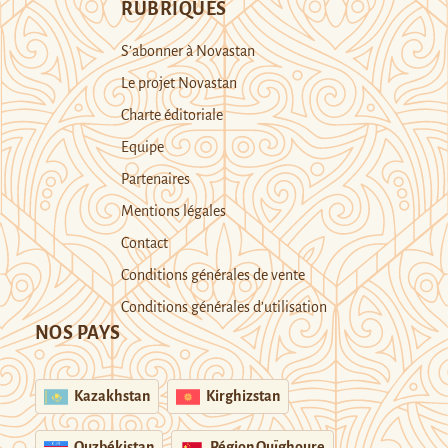
RUBRIQUES
S’abonner à Novastan
Le projet Novastan
Charte éditoriale
Equipe
Partenaires
Mentions légales
Contact
Conditions générales de vente
Conditions générales d’utilisation
NOS PAYS
Kazakhstan
Kirghizstan
Ouzbékistan
Région Ouïghoure