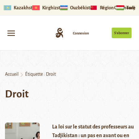
Kazakhstan
Kirghizstan
Ouzbékistan
Région Ouïghoure
Tadjik
S’abonner
Connexion
Accueil
Étiquette :
Droit
Droit
La loi sur le statut des professeurs au
Tadjikistan : un pas en avant ou en