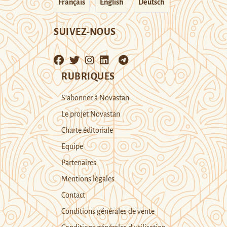
Français
English
Deutsch
SUIVEZ-NOUS
RUBRIQUES
S’abonner à Novastan
Le projet Novastan
Charte éditoriale
Equipe
Partenaires
Mentions légales
Contact
Conditions générales de vente