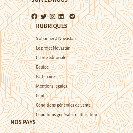
SUIVEZ-NOUS
RUBRIQUES
S’abonner à Novastan
Le projet Novastan
Charte éditoriale
Equipe
Partenaires
Mentions légales
Contact
Conditions générales de vente
Conditions générales d’utilisation
NOS PAYS