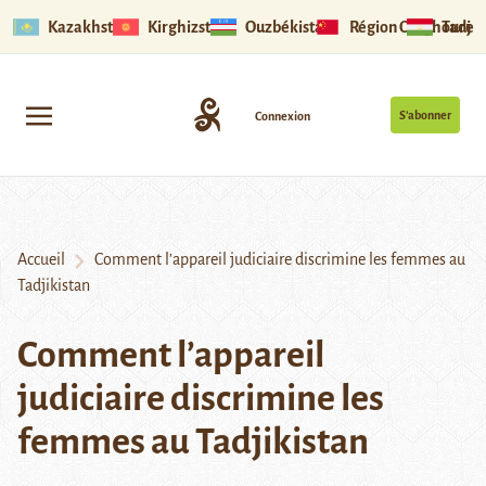
Kazakhstan
Kirghizstan
Ouzbékistan
Région Ouïghoure
Tadjik
S’abonner
Connexion
Accueil
Comment l’appareil judiciaire discrimine les femmes au
Tadjikistan
Comment l’appareil
judiciaire discrimine les
femmes au Tadjikistan