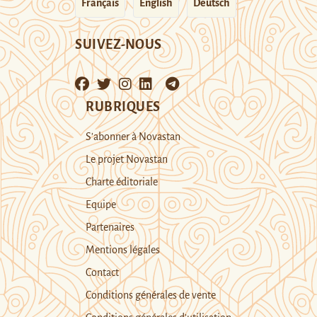
Français
English
Deutsch
SUIVEZ-NOUS
RUBRIQUES
S’abonner à Novastan
Le projet Novastan
Charte éditoriale
Equipe
Partenaires
Mentions légales
Contact
Conditions générales de vente