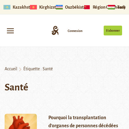
Kazakhstan
Kirghizstan
Ouzbékistan
Région Ouïghoure
Tadjik
S’abonner
Connexion
Accueil
Étiquette :
Santé
Santé
Pourquoi la transplantation
d’organes de personnes décédées