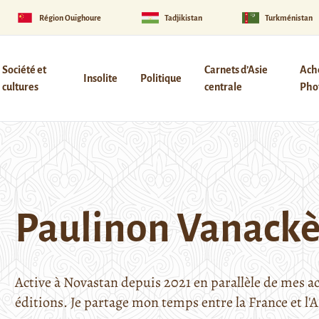
Région Ouïghoure
Tadjikistan
Turkménistan
Société et
Carnets d’Asie
Ach
Insolite
Politique
cultures
centrale
Phot
Paulinon Vanackè
Active à Novastan depuis 2021 en parallèle de mes act
éditions. Je partage mon temps entre la France et l'A