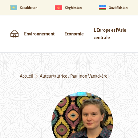
Kazakhstan
Kirghizstan
Ouzbékistan
L'Europe et l'Asie
Environnement
Economie
centrale
Accueil
Auteur/autrice : Paulinon Vanackère