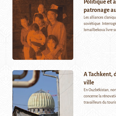
Politique et 
patronage au
Les alliances claniq
soviétique. Interrog
Ismaïlbekova livre s
A Tachkent, d
ville
En Ouzbékistan, nom
concerne la rénovatio
travailleurs du tou