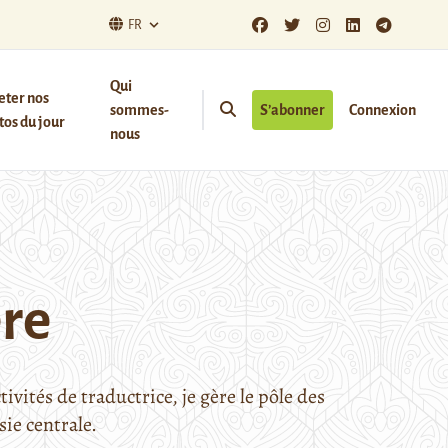
FR
Qui
eter nos
sommes-
S’abonner
Connexion
os du jour
nous
re
ivités de traductrice, je gère le pôle des
sie centrale.