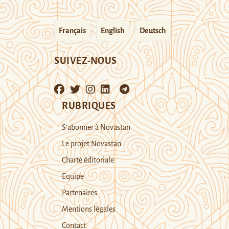
Français
English
Deutsch
SUIVEZ-NOUS
RUBRIQUES
S’abonner à Novastan
Le projet Novastan
Charte éditoriale
Equipe
Partenaires
Mentions légales
Contact