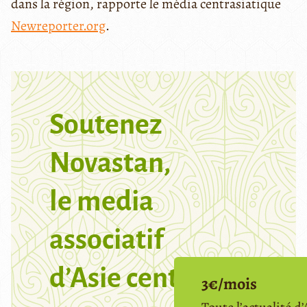
dans la région, rapporte le média centrasiatique
Newreporter.org
.
Soutenez
Novastan,
le media
associatif
d’Asie centrale
3€/mois