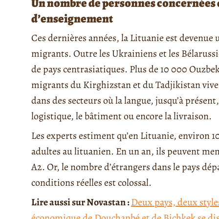
Un nombre de personnes concernées qu
d’enseignement
Ces dernières années, la Lituanie est devenue u
migrants. Outre les Ukrainiens et les Bélarussie
de pays centrasiatiques. Plus de 10 000 Ouzbek
migrants du Kirghizstan et du Tadjikistan vive
dans des secteurs où la langue, jusqu’à présent, 
logistique, le bâtiment ou encore la livraison.
Les experts estiment qu’en Lituanie, environ 
adultes au lituanien. En un an, ils peuvent me
A2. Or, le nombre d’étrangers dans le pays dépas
conditions réelles est colossal.
Lire aussi sur Novastan :
Deux pays, deux styles
économique de Douchanbé et de Bichkek se dis