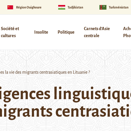
Région Ouïghoure
Tadjikistan
Turkménistan
Société et
Carnets d’Asie
Ach
Insolite
Politique
cultures
centrale
Phot
 la vie des migrants centrasiatiques en Lituanie ?
gences linguistiqu
 migrants centrasiat