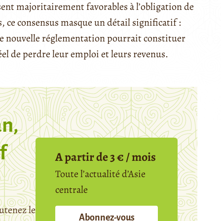
sent majoritairement favorables à l’obligation de
, ce consensus masque un détail significatif :
tte nouvelle réglementation pourrait constituer
éel de perdre leur emploi et leurs revenus.
n,
f
A partir de 3 € / mois
Toute l’actualité d’Asie
centrale
utenez le
Abonnez-vous