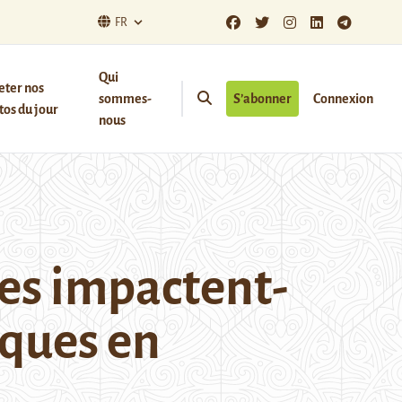
FR
Qui
eter nos
sommes-
S’abonner
Connexion
os du jour
nous
es impactent-
iques en