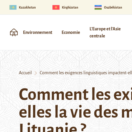
Kazakhstan
Kirghizstan
Ouzbékistan
L'Europe et l'Asie
Environnement
Economie
centrale
Accueil
Comment les exigences linguistiques impactent-elles
Comment les exi
elles la vie des
Lituanie ?