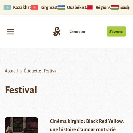
Kazakhstan
Kirghizstan
Ouzbékistan
Région Ouïghoure
Tadjik
S’abonner
Connexion
Accueil
Étiquette :
Festival
Festival
Cinéma kirghiz : Black Red Yellow,
une histoire d’amour contrarié