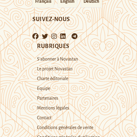
Français
English
Deutsch
SUIVEZ-NOUS
RUBRIQUES
S’abonner à Novastan
Le projet Novastan
Charte éditoriale
Equipe
Partenaires
Mentions légales
Contact
Conditions générales de vente