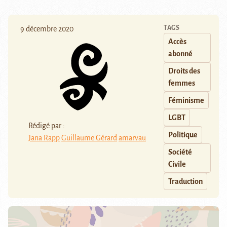
TAGS
9 décembre 2020
Accès
abonné
Droits des
femmes
Féminisme
LGBT
Rédigé par :
Politique
Jana Rapp
Guillaume Gérard
amarvau
Société
Civile
Traduction