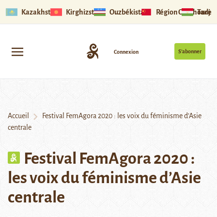
Kazakhstan
Kirghizstan
Ouzbékistan
Région Ouïghoure
Tadjik
S’abonner
Connexion
Accueil
Festival FemAgora 2020 : les voix du féminisme d’Asie
centrale
Festival FemAgora 2020 :
les voix du féminisme d’Asie
centrale