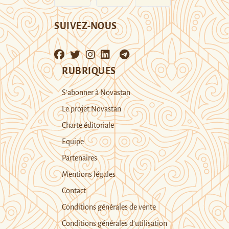
SUIVEZ-NOUS
RUBRIQUES
S’abonner à Novastan
Le projet Novastan
Charte éditoriale
Equipe
Partenaires
Mentions légales
Contact
Conditions générales de vente
Conditions générales d’utilisation