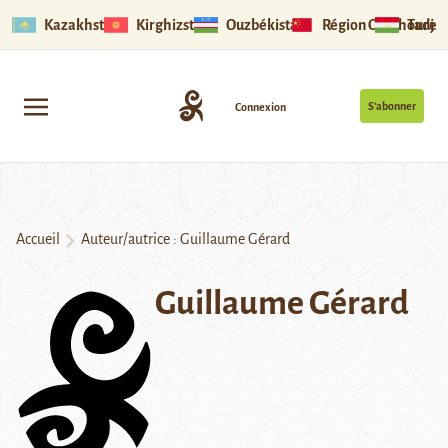
Kazakhstan
Kirghizstan
Ouzbékistan
Région Ouïghoure
Tadjik
S’abonner
Connexion
Accueil
Auteur/autrice : Guillaume Gérard
Guillaume Gérard