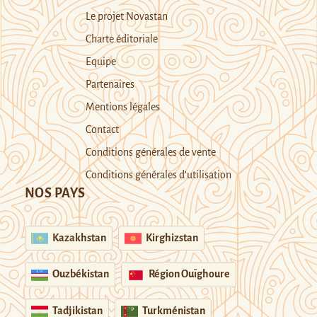
Le projet Novastan
Charte éditoriale
Equipe
Partenaires
Mentions légales
Contact
Conditions générales de vente
Conditions générales d’utilisation
NOS PAYS
Kazakhstan
Kirghizstan
Ouzbékistan
Région Ouïghoure
Tadjikistan
Turkménistan