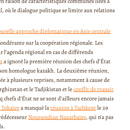
 en raison de caractéristiques communes liées à
, où le dialogue politique se limite aux relations
ouvelle approche diplomatique en Asie centrale
pondérante sur la coopération régionale. Les
ur l’agenda régional en cas de différends
n
a ignoré la première réunion des chefs d’État
ec son homologue kazakh. La deuxième réunion,
tée à plusieurs reprises, notamment à cause de
rghizstan et le Tadjikistan et le
conflit de transit
q chefs d’État ne se sont d’ailleurs encore jamais
 Tokaïev
a manqué la
réunion à Tachkent
le 29
prédécesseur
Noursoultan Nazarbaïev
, qui n’a pas
ls.