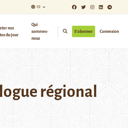
FR
Qui
eter nos
sommes-
S’abonner
Connexion
os du jour
nous
alogue régional