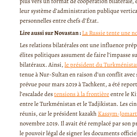
plus vers un format de coopération bilatérale,
leur système d’administration publique vertical
personnelles entre chefs d’État.
Lire aussi sur Novastan :
La Russie tente une n
Les relations bilatérales ont une influence pré
élites politiques assument de faire l’impasse s
bilatéraux. Ainsi,
le président du Turkménista
tenue à Nur-Sultan en raison d’un conflit av
prévue pour mars 2019 à Tachkent, a été repor
l’escalade des
tensions à la frontière
entre le Ki
entre le Turkménistan et le Tadjikistan. Les cin
réunis, car le président kazakh
Kassym-Jomart
novembre 2019. Il avait été remplacé par son 
le pouvoir légal de signer les documents officie