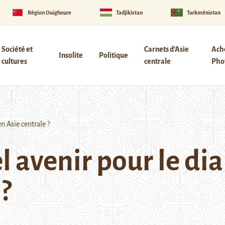
Région Ouïghoure
Tadjikistan
Turkménistan
Société et
Carnets d’Asie
Ach
Insolite
Politique
cultures
centrale
Phot
n Asie centrale ?
l avenir pour le di
?