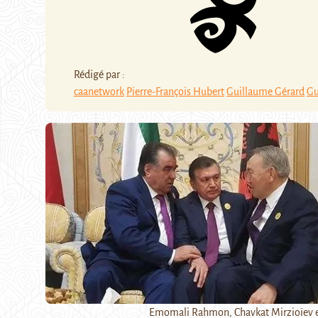
Rédigé par :
caanetwork
Pierre-François Hubert
Guillaume Gérard
Gu
Emomali Rahmon, Chavkat Mirzioïev e