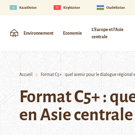
Kazakhstan
Kirghizstan
Ouzbékistan
L'Europe et l'Asie
Environnement
Economie
centrale
Accueil
Format C5+ : quel avenir pour le dialogue régional e
Format C5+ : que
en Asie centrale 