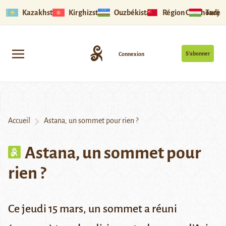
Kazakhstan
Kirghizstan
Ouzbékistan
Région Ouïghoure
Tadjik
S’abonner
Connexion
Accueil
Astana, un sommet pour rien ?
Astana, un sommet pour
rien ?
Ce jeudi 15 mars, un sommet a réuni