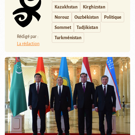
Kazakhstan
Kirghizstan
Norouz
Ouzbékistan
Politique
Sommet
Tadjikistan
Rédigé par :
Turkménistan
La rédaction