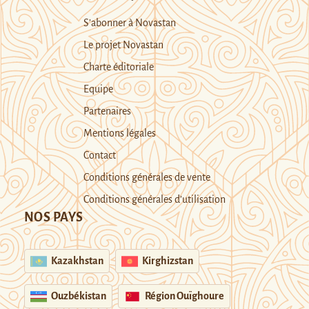
S’abonner à Novastan
Le projet Novastan
Charte éditoriale
Equipe
Partenaires
Mentions légales
Contact
Conditions générales de vente
Conditions générales d’utilisation
NOS PAYS
Kazakhstan
Kirghizstan
Ouzbékistan
Région Ouïghoure