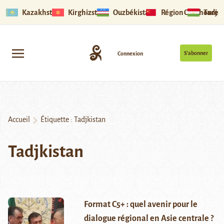
Kazakhstan
Kirghizstan
Ouzbékistan
Région Ouïghoure
Tadjik
S’abonner
Connexion
Accueil
Étiquette :
Tadjkistan
Tadjkistan
Format C5+ : quel avenir pour le
dialogue régional en Asie centrale ?