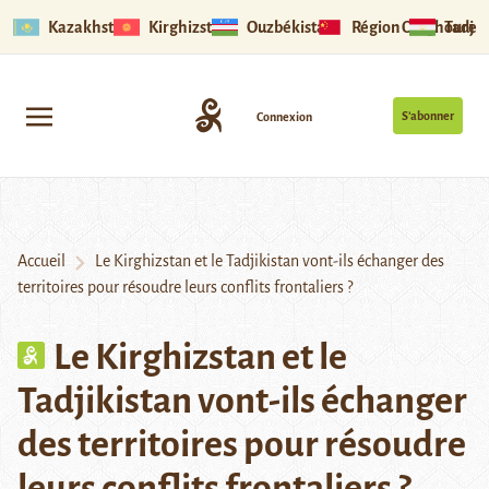
Kazakhstan
Kirghizstan
Ouzbékistan
Région Ouïghoure
Tadjik
S’abonner
Connexion
Accueil
Le Kirghizstan et le Tadjikistan vont-ils échanger des
territoires pour résoudre leurs conflits frontaliers ?
Le Kirghizstan et le
Tadjikistan vont-ils échanger
des territoires pour résoudre
leurs conflits frontaliers ?