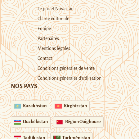
Le projet Novastan
Charte éditoriale
Equipe
Partenaires
Mentions légales
Contact
Conditions générales de vente
Conditions générales d’utilisation
NOS PAYS
Kazakhstan
Kirghizstan
Ouzbékistan
Région Ouïghoure
Tadjikistan
Turkménistan