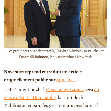
Les présidents ouzbek et tadjik, Chavkat Mirzioïev (à gauche) et
Emomalii Rahmon, le 18 septembre à New York
Novastan reprend et traduit un article
originellement publié sur
Sputnik-tj
.
Le Président ouzbek
Chavkat Mirzioïev
sera
en
visite d’Etat à Douchanbé
, la capitale du
Tadjikistan voisin, les 9 et 10 mars prochain. Il