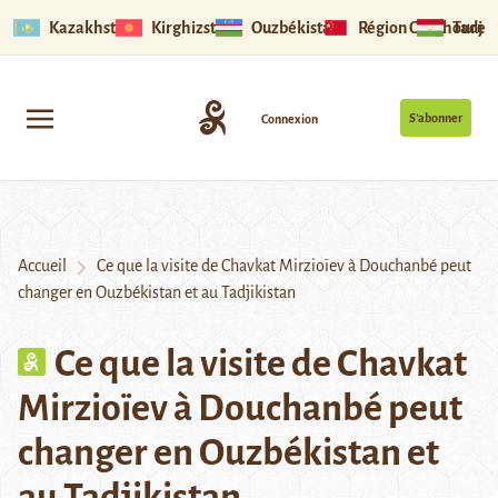
Kazakhstan
Kirghizstan
Ouzbékistan
Région Ouïghoure
Tadjik
S’abonner
Connexion
Accueil
Ce que la visite de Chavkat Mirzioïev à Douchanbé peut
changer en Ouzbékistan et au Tadjikistan
Ce que la visite de Chavkat
Mirzioïev à Douchanbé peut
changer en Ouzbékistan et
au Tadjikistan