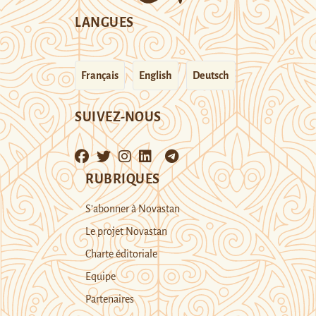
LANGUES
Français
English
Deutsch
SUIVEZ-NOUS
RUBRIQUES
S’abonner à Novastan
Le projet Novastan
Charte éditoriale
Equipe
Partenaires