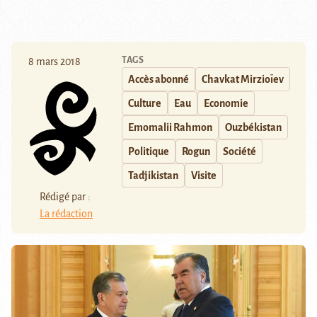
TAGS
8 mars 2018
Accès abonné
Chavkat Mirzioïev
Culture
Eau
Economie
Emomalii Rahmon
Ouzbékistan
Politique
Rogun
Société
Tadjikistan
Visite
Rédigé par :
La rédaction