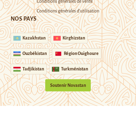
Conditions générales de vente
Conditions générales d’utilisation
NOS PAYS
Kazakhstan
Kirghizstan
Ouzbékistan
Région Ouïghoure
Tadjikistan
Turkménistan
Soutenir Novastan