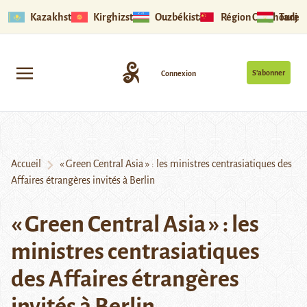
Kazakhstan
Kirghizstan
Ouzbékistan
Région Ouïghoure
Tadjik
S’abonner
Connexion
Accueil
« Green Central Asia » : les ministres centrasiatiques des
Affaires étrangères invités à Berlin
« Green Central Asia » : les
ministres centrasiatiques
des Affaires étrangères
invités à Berlin