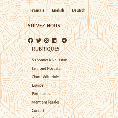
Français
English
Deutsch
SUIVEZ-NOUS
RUBRIQUES
S’abonner à Novastan
Le projet Novastan
Charte éditoriale
Equipe
Partenaires
Mentions légales
Contact