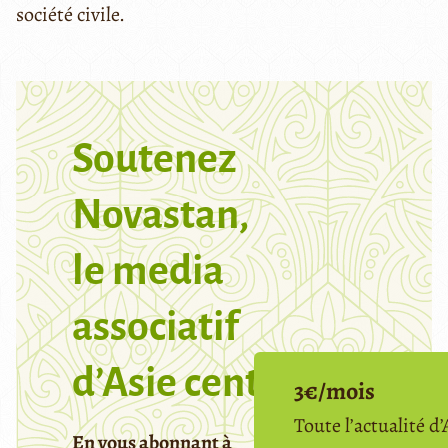
société civile.
Soutenez
Novastan,
le media
associatif
d’Asie centrale
3€/mois
Toute l’actualité d’
En vous abonnant à