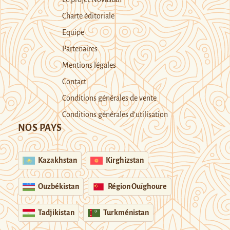
Charte éditoriale
Equipe
Partenaires
Mentions légales
Contact
Conditions générales de vente
Conditions générales d’utilisation
NOS PAYS
Kazakhstan
Kirghizstan
Ouzbékistan
Région Ouïghoure
Tadjikistan
Turkménistan