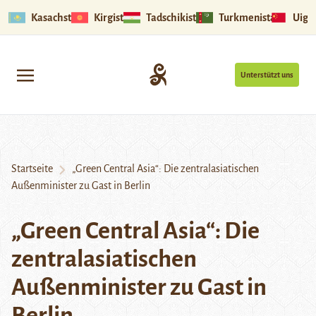
Kasachstan
Kirgistan
Tadschikistan
Turkmenistan
Uigu
Unterstützt uns
Startseite
„Green Central Asia“: Die zentralasiatischen
Außenminister zu Gast in Berlin
„Green Central Asia“: Die
zentralasiatischen
Außenminister zu Gast in
Berlin