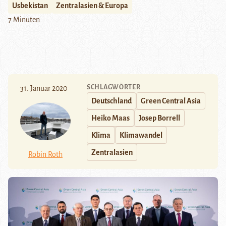
Usbekistan
Zentralasien & Europa
7 Minuten
SCHLAGWÖRTER
31. Januar 2020
Deutschland
Green Central Asia
Heiko Maas
Josep Borrell
Klima
Klimawandel
Zentralasien
Robin Roth