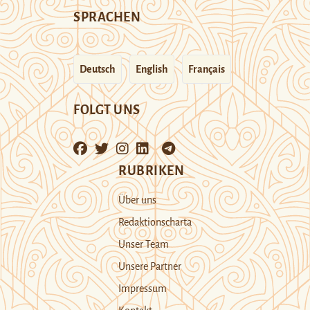
SPRACHEN
Deutsch
English
Français
FOLGT UNS
RUBRIKEN
Über uns
Redaktionscharta
Unser Team
Unsere Partner
Impressum