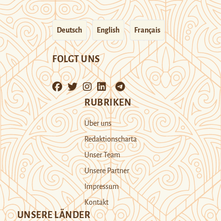
Deutsch
English
Français
FOLGT UNS
RUBRIKEN
Über uns
Redaktionscharta
Unser Team
Unsere Partner
Impressum
Kontakt
UNSERE LÄNDER