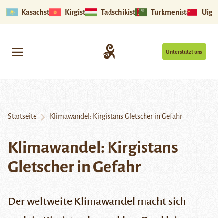
Kasachstan
Kirgistan
Tadschikistan
Turkmenistan
Uigu
Unterstützt uns
Startseite
Klimawandel: Kirgistans Gletscher in Gefahr
Klimawandel: Kirgistans
Gletscher in Gefahr
Der weltweite Klimawandel macht sich