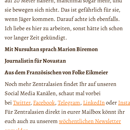
auf 20 Meter nähern, manchmal sogar mehr, und
sie bewegen sich nicht. Das ist gefährlich für sie,
wenn Jäger kommen. Darauf achte ich ebenfalls.
Ich liebe es hier zu arbeiten, sonst hätte ich schon
vor langer Zeit gekündigt.
Mit Nursultan sprach Marion Biremon
Journalistin für Novastan
Aus dem Französischen von Folke Eikmeier
Noch mehr Zentralasien findet Ihr auf unseren
Social Media Kanälen, schaut mal vorbei
bei
Twitter
,
Facebook
,
Telegram
,
LinkedIn
oder
Inst
Für Zentralasien direkt in eurer Mailbox könnt ihr
euch auch zu unserem
wöchentlichen Newsletter