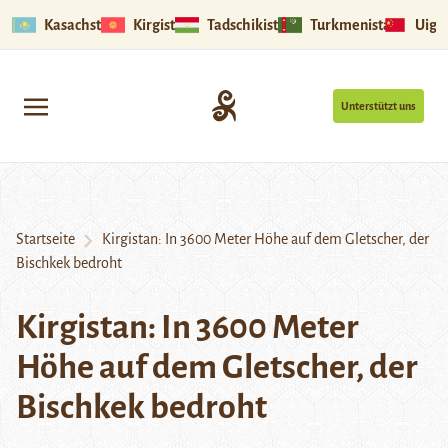
Kasachstan
Kirgistan
Tadschikistan
Turkmenistan
Uigu
Unterstützt uns
Startseite
Kirgistan: In 3600 Meter Höhe auf dem Gletscher, der
Bischkek bedroht
Kirgistan: In 3600 Meter
Höhe auf dem Gletscher, der
Bischkek bedroht