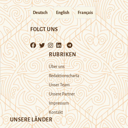
Deutsch
English
Français
FOLGT UNS
RUBRIKEN
Über uns
Redaktionscharta
Unser Team
Unsere Partner
Impressum
Kontakt
UNSERE LÄNDER