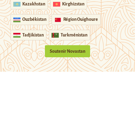
Kazakhstan
Kirghizstan
Ouzbékistan
Région Ouïghoure
Tadjikistan
Turkménistan
Soutenir Novastan