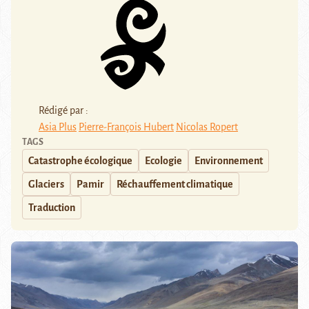
Rédigé par :
Asia Plus
Pierre-François Hubert
Nicolas Ropert
TAGS
Catastrophe écologique
Ecologie
Environnement
Glaciers
Pamir
Réchauffement climatique
Traduction