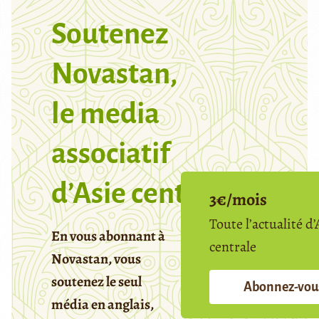
Soutenez
Novastan,
le media
associatif
d’Asie centrale
3€/mois
Toute l’actualité d’
En vous abonnant à
centrale
Novastan, vous
soutenez le seul
Abonnez-vou
média en anglais,