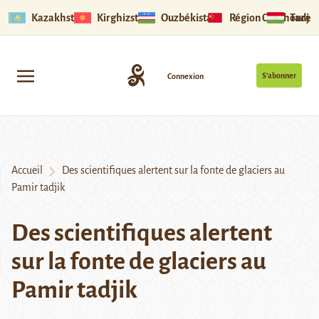
Kazakhstan
Kirghizstan
Ouzbékistan
Région Ouïghoure
Tadjik
S’abonner
Connexion
Accueil
Des scientifiques alertent sur la fonte de glaciers au
Pamir tadjik
Des scientifiques alertent
sur la fonte de glaciers au
Pamir tadjik