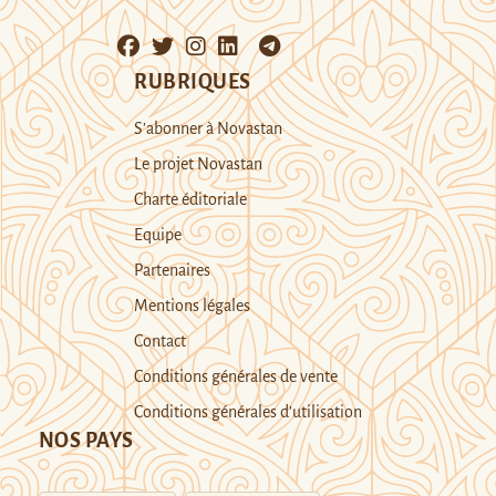
RUBRIQUES
S’abonner à Novastan
Le projet Novastan
Charte éditoriale
Equipe
Partenaires
Mentions légales
Contact
Conditions générales de vente
Conditions générales d’utilisation
NOS PAYS