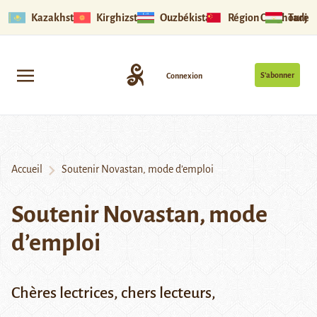
Kazakhstan
Kirghizstan
Ouzbékistan
Région Ouïghoure
Tadjik
S’abonner
Connexion
Accueil
Soutenir Novastan, mode d’emploi
Soutenir Novastan, mode
d’emploi
Chères lectrices, chers lecteurs,