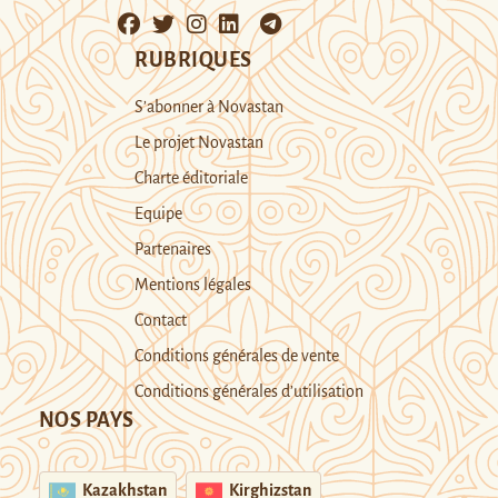
RUBRIQUES
S’abonner à Novastan
Le projet Novastan
Charte éditoriale
Equipe
Partenaires
Mentions légales
Contact
Conditions générales de vente
Conditions générales d’utilisation
NOS PAYS
Kazakhstan
Kirghizstan