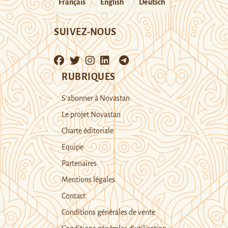
Français
English
Deutsch
SUIVEZ-NOUS
RUBRIQUES
S’abonner à Novastan
Le projet Novastan
Charte éditoriale
Equipe
Partenaires
Mentions légales
Contact
Conditions générales de vente