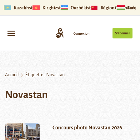
Kazakhstan
Kirghizstan
Ouzbékistan
Région Ouïghoure
Tadjik
S’abonner
Connexion
Accueil
Étiquette :
Novastan
Novastan
Concours photo Novastan 2026