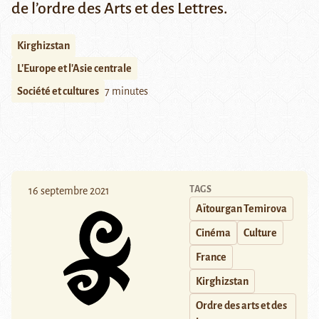
de
l’ordre des Arts et des Lettres
.
Kirghizstan
L'Europe et l'Asie centrale
Société et cultures
7 minutes
TAGS
16 septembre 2021
Aïtourgan Temirova
Cinéma
Culture
France
Kirghizstan
Ordre des arts et des