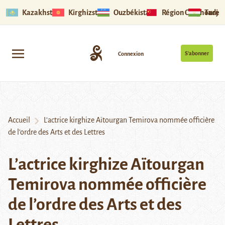
Kazakhstan
Kirghizstan
Ouzbékistan
Région Ouïghoure
Tadjik
S’abonner
Connexion
Accueil
L’actrice kirghize Aïtourgan Temirova nommée officière
de l’ordre des Arts et des Lettres
L’actrice kirghize Aïtourgan
Temirova nommée officière
de l’ordre des Arts et des
Lettres