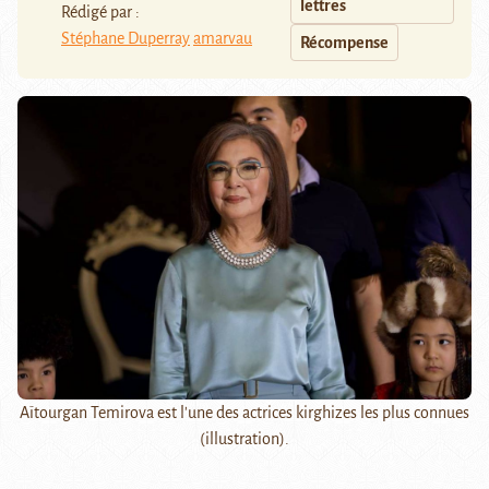
lettres
Rédigé par :
Stéphane Duperray
amarvau
Récompense
Aïtourgan Temirova est l'une des actrices kirghizes les plus connues
(illustration).