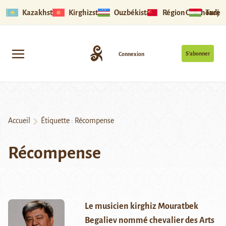
Kazakhstan
Kirghizstan
Ouzbékistan
Région Ouïghoure
Tadjik
S’abonner
Connexion
Accueil
Étiquette :
Récompense
Récompense
Le musicien kirghiz Mouratbek
Begaliev nommé chevalier des Arts