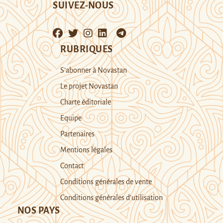
SUIVEZ-NOUS
RUBRIQUES
S’abonner à Novastan
Le projet Novastan
Charte éditoriale
Equipe
Partenaires
Mentions légales
Contact
Conditions générales de vente
Conditions générales d’utilisation
NOS PAYS