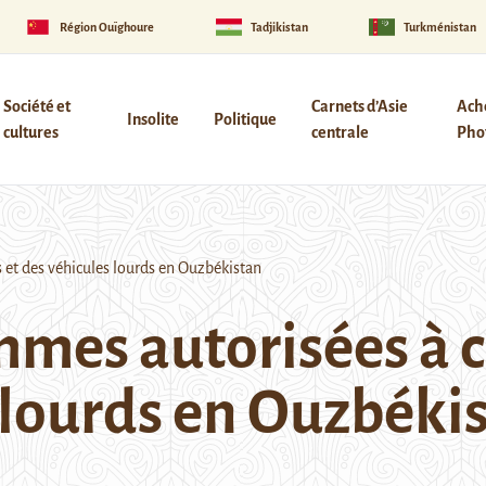
Région Ouïghoure
Tadjikistan
Turkménistan
Société et
Carnets d’Asie
Ach
Insolite
Politique
cultures
centrale
Phot
 et des véhicules lourds en Ouzbékistan
emmes autorisées à 
s lourds en Ouzbéki