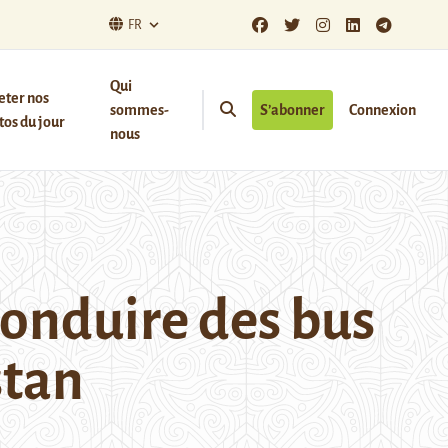
FR
Qui
eter nos
sommes-
S’abonner
Connexion
os du jour
nous
conduire des bus
stan