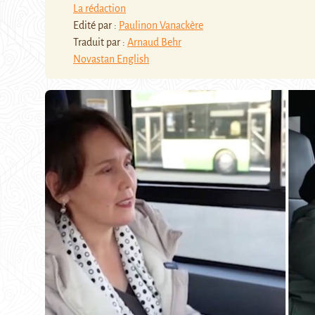
La rédaction
Edité par :
Paulinon Vanackère
Traduit par :
Arnaud Behr
Novastan English