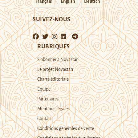
Français
English
Deutsch
SUIVEZ-NOUS
RUBRIQUES
S’abonner à Novastan
Le projet Novastan
Charte éditoriale
Equipe
Partenaires
Mentions légales
Contact
Conditions générales de vente