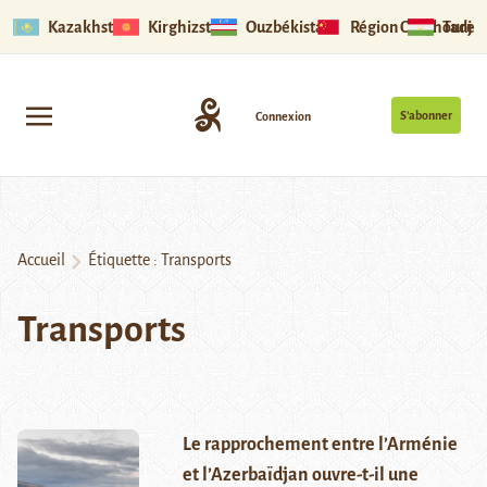
Kazakhstan
Kirghizstan
Ouzbékistan
Région Ouïghoure
Tadjik
S’abonner
Connexion
Accueil
Étiquette :
Transports
Transports
Le rapprochement entre l’Arménie
et l’Azerbaïdjan ouvre-t-il une