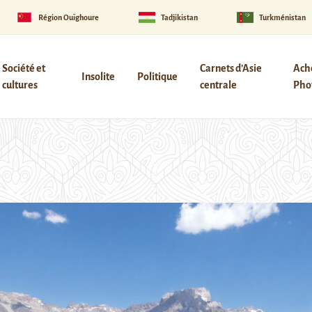
Région Ouïghoure
Tadjikistan
Turkménistan
Société et
Carnets d’Asie
Ach
Insolite
Politique
cultures
centrale
Phot