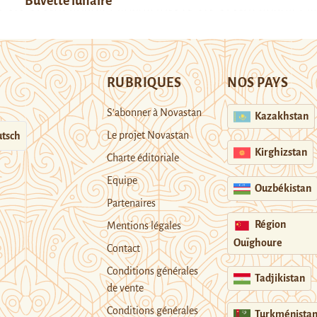
Buvette lunaire
RUBRIQUES
NOS PAYS
S’abonner à Novastan
Kazakhstan
Le projet Novastan
tsch
Kirghizstan
Charte éditoriale
Equipe
Ouzbékistan
Partenaires
Région
Mentions légales
Ouïghoure
Contact
Conditions générales
Tadjikistan
de vente
Conditions générales
Turkménista