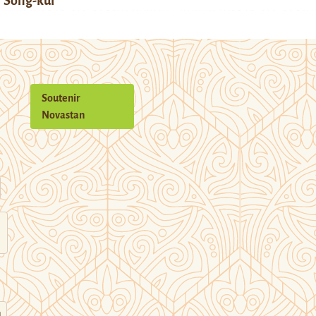
Song-kul
Soutenir
Novastan
n