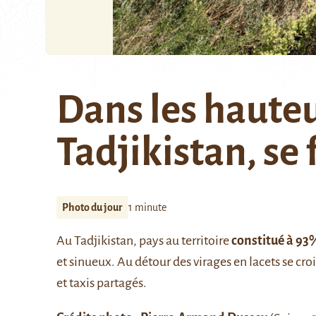
Dans les haute
Tadjikistan, se
Photo du jour
1 minute
Au Tadjikistan, pays au territoire
constitué à 9
et sinueux. Au détour des virages en lacets se cr
et taxis partagés.