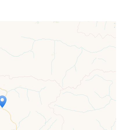
ap is loading...
 loaded completely, leafletJS files are
ssing.