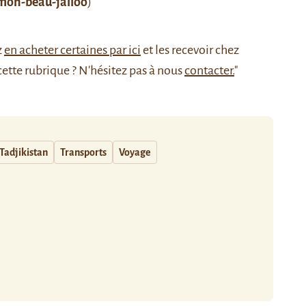
mon-beau-jailoo
)
z
en acheter certaines par ici
et les recevoir chez
cette rubrique ? N'hésitez pas à nous
contacter.
"
Tadjikistan
Transports
Voyage