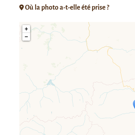
Où la photo a-t-elle été prise ?
+
−
Travelers' M
If you see this after your page is
mi