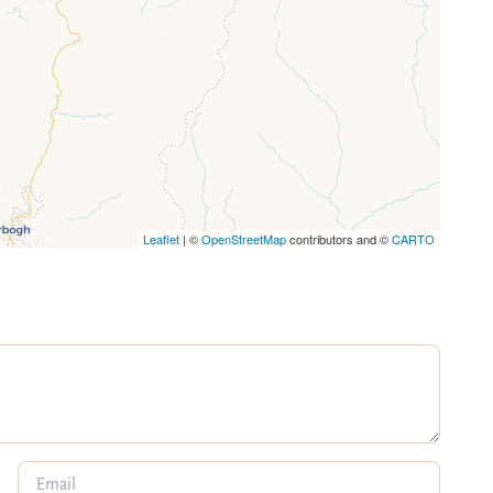
Leaflet
| ©
OpenStreetMap
contributors and ©
CARTO