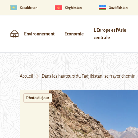
Kazakhstan
Kirghizstan
Ouzbékistan
L'Europe et l'Asie
Environnement
Economie
centrale
Accueil
Dans les hauteurs du Tadjikistan, se frayer chemin
Photo du jour