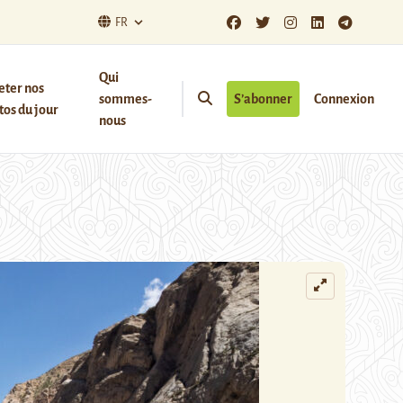
FR
Qui
eter nos
sommes-
S’abonner
Connexion
os du jour
nous