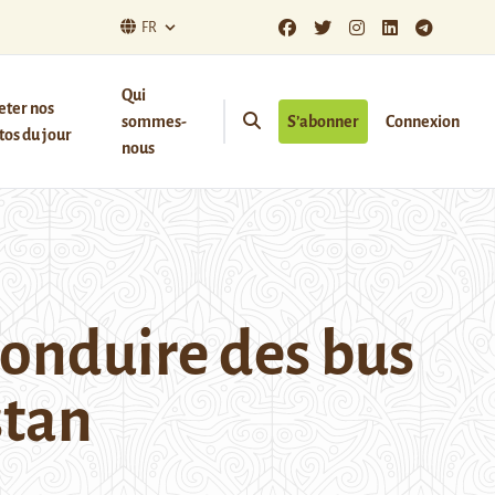
FR
Qui
eter nos
sommes-
S’abonner
Connexion
os du jour
nous
conduire des bus
stan