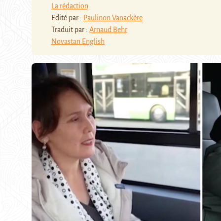
La rédaction
Edité par :
Paulinon Vanackère
Traduit par :
Arnaud Behr
Novastan English