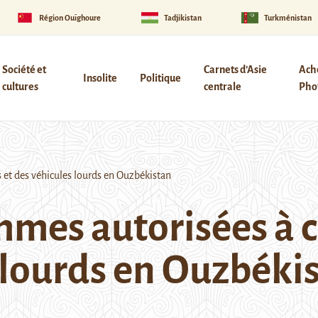
Région Ouïghoure
Tadjikistan
Turkménistan
Société et
Carnets d’Asie
Ach
Insolite
Politique
cultures
centrale
Phot
 et des véhicules lourds en Ouzbékistan
emmes autorisées à 
s lourds en Ouzbéki