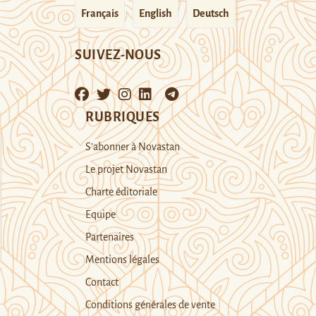
Français
English
Deutsch
SUIVEZ-NOUS
RUBRIQUES
S’abonner à Novastan
Le projet Novastan
Charte éditoriale
Equipe
Partenaires
Mentions légales
Contact
Conditions générales de vente