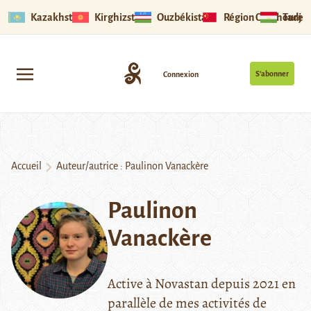
Kazakhstan
Kirghizstan
Ouzbékistan
Région Ouïghoure
Tadjik
S’abonner
Connexion
Accueil
Auteur/autrice : Paulinon Vanackère
Paulinon
Vanackère
Active à Novastan depuis 2021 en
parallèle de mes activités de