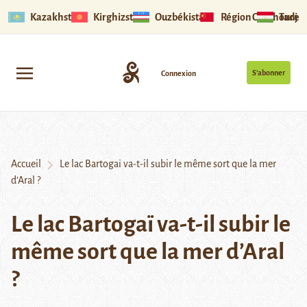
Kazakhstan
Kirghizstan
Ouzbékistan
Région Ouïghoure
Tadjik
S’abonner
Connexion
Accueil
Le lac Bartogaï va-t-il subir le même sort que la mer
d’Aral ?
Le lac Bartogaï va-t-il subir le
même sort que la mer d’Aral
?