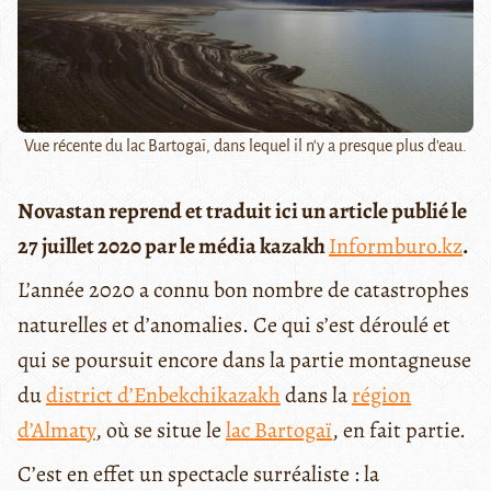
Vue récente du lac Bartogaï, dans lequel il n'y a presque plus d'eau.
Novastan reprend et traduit ici un article publié le
27 juillet 2020 par le média kazakh
Informburo.kz
.
L’année 2020 a connu bon nombre de catastrophes
naturelles et d’anomalies. Ce qui s’est déroulé et
qui se poursuit encore dans la partie montagneuse
du
district d’Enbekchikazakh
dans la
région
d’Almaty
, où se situe le
lac Bartogaï
, en fait partie.
C’est en effet un spectacle surréaliste : la