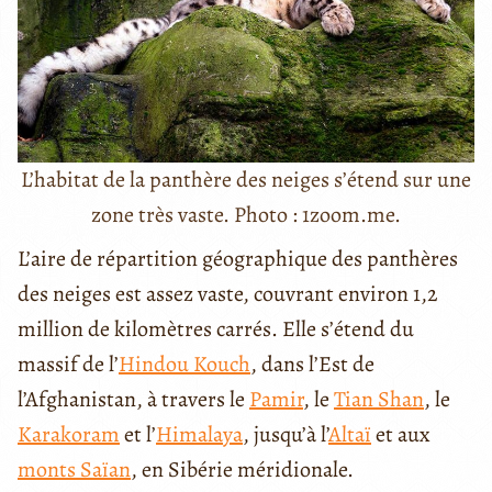
L’habitat de la panthère des neiges s’étend sur une
zone très vaste. Photo : 1zoom.me.
L’aire de répartition géographique des panthères
des neiges est assez vaste, couvrant environ 1,2
million de kilomètres carrés. Elle s’étend du
massif de l’
Hindou Kouch
, dans l’Est de
l’Afghanistan, à travers le
Pamir
, le
Tian Shan
, le
Karakoram
et l’
Himalaya
, jusqu’à l’
Altaï
et aux
monts Saïan
, en Sibérie méridionale.