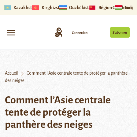
Kazakhstan
Kirghizstan
Ouzbékistan
Région Ouïghoure
Tadjik
S’abonner
Connexion
Accueil
Comment l’Asie centrale tente de protéger la panthère
des neiges
Comment l’Asie centrale
tente de protéger la
panthère des neiges