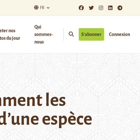
FR
Qui
eter nos
sommes-
S’abonner
Connexion
os du jour
nous
mment les
 d’une espèce