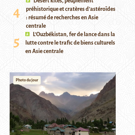
Desert kites, peuplement
préhistorique et cratères d’astéroïdes
: résumé de recherches en Asie
centrale
L’Ouzbékistan, fer de lance dans la
lutte contre le trafic de biens culturels
en Asie centrale
Photo du jour