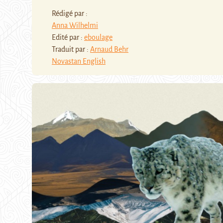
Rédigé par :
Anna Wilhelmi
Edité par :
eboulage
Traduit par :
Arnaud Behr
Novastan English