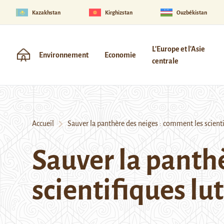
Kazakhstan
Kirghizstan
Ouzbékistan
L'Europe et l'Asie
Environnement
Economie
centrale
Accueil
Sauver la panthère des neiges : comment les scientif
Sauver la panth
scientifiques lu