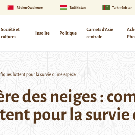
Région Ouïghoure
Tadjikistan
Turkménistan
Société et
Carnets d’Asie
Ach
Insolite
Politique
cultures
centrale
Phot
iques luttent pour la survie d’une espèce
ère des neiges : co
ttent pour la survie