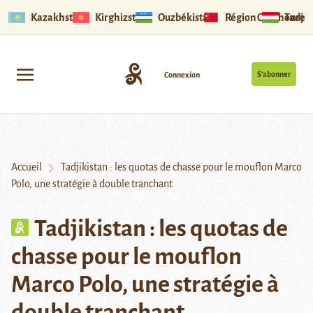
Kazakhstan
Kirghizstan
Ouzbékistan
Région Ouïghoure
Tadjik
S’abonner
Connexion
Accueil
Tadjikistan : les quotas de chasse pour le mouflon Marco
Polo, une stratégie à double tranchant
Tadjikistan : les quotas de
chasse pour le mouflon
Marco Polo, une stratégie à
double tranchant