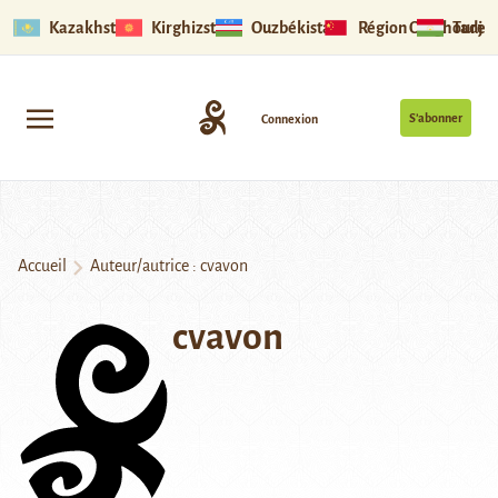
Kazakhstan
Kirghizstan
Ouzbékistan
Région Ouïghoure
Tadjik
S’abonner
Connexion
Accueil
Auteur/autrice : cvavon
cvavon