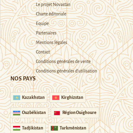
Le projet Novastan
Charte éditoriale
Equipe
Partenaires
Mentions légales
Contact
Conditions générales de vente
Conditions générales d’utilisation
NOS PAYS
Kazakhstan
Kirghizstan
Ouzbékistan
Région Ouïghoure
Tadjikistan
Turkménistan